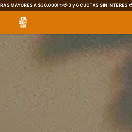
 A $30.000! ✨
💳 3 y 6 CUOTAS SIN INTERÉS 💳
💰 10% OFF 
El fiel acom
de sol
Ver productos